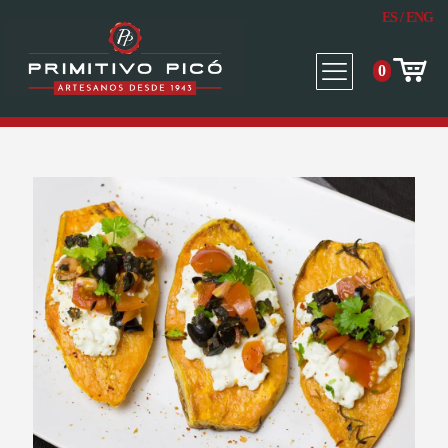
ES
/
ENG
0