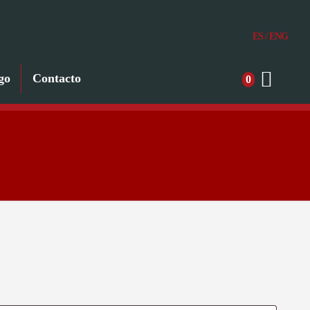
ES
/
ENG
go
Contacto
0