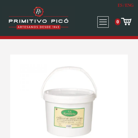
ES
/
ENG
0