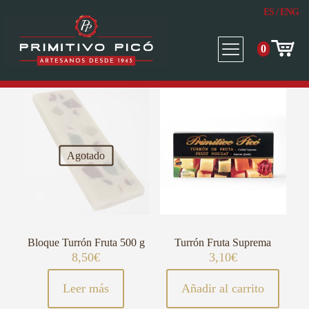
ES
/
ENG
0
Agotado
Bloque Turrón Fruta 500 g
Turrón Fruta Suprema
8,50
€
3,10
€
Leer más
Añadir al carrito