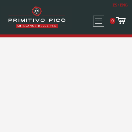
ES
/
ENG
0