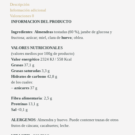
Descripción
Información adicional
Valoraciones
0
INFORMACION DEL PRODUCTO
Ingredientes
:
Almendras
tostadas (60 %), jarabe de glucosa y
fructosa; azúcar; miel, clara de
huevo
; oblea.
VALORES NUTRICIONALES
(valores medios por 100g de producto)
Valor energético
2324 KJ / 558 Kcal
Grasas
37,1 g
Grasas saturadas
3,3 g
Hidratos de carbono
42,8 g
de los cuales:
–
azúcares
37 g
Fibra alimentaria
: 2,5 g
Proteínas
13,1 g
Sal
<0,1 g
ALERGENOS
: Almendra y huevo. Puede contener trazas de otros
frutos de cáscara; cacahuetes; leche.