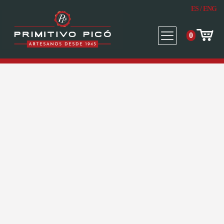
ES
/
ENG
0