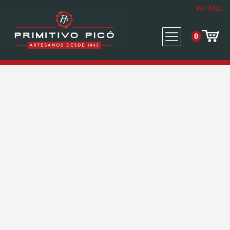
ES
/
ENG
0