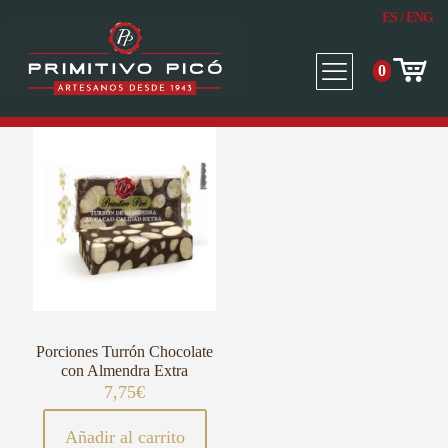
ES
/
ENG
0
Porciones Turrón Chocolate
con Almendra Extra
7,75
€
Añadir al carrito